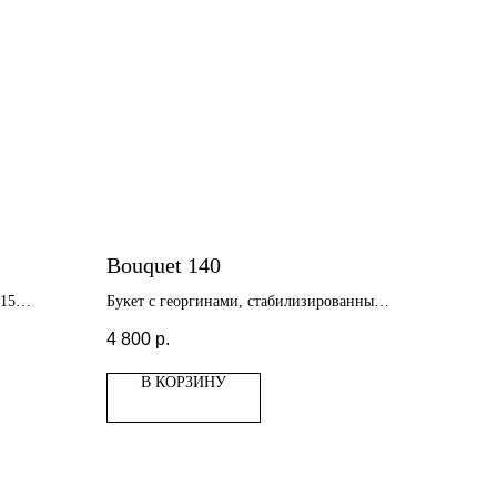
Bouquet 140
(15
Букет с георгинами, стабилизированными
листьями, физалисом
4 800
р.
В КОРЗИНУ