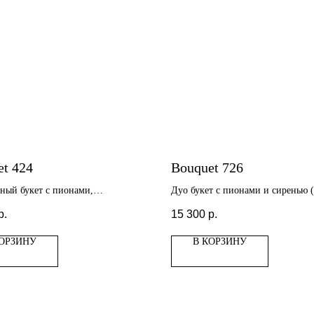
et 424
Bouquet 726
ный букет с пионами,
Дуо букет с пионами и сиренью 
сами, розами Вегги
пионов)
р.
15 300
р.
КОРЗИНУ
В КОРЗИНУ