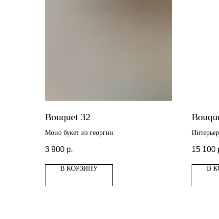
Bouquet 32
Bouqu
Моно букет из георгин
Интерьер
гладиолу
3 900
р.
15 100
В КОРЗИНУ
В 