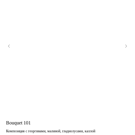
Bouquet 101
Bo
Композиция с георгинами, малиной, гладиолусами, каллой
Дуо