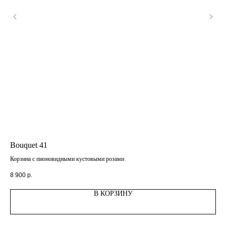
Bouquet 41
Bo
Корзина с пионовидными кустовыми розами
Вес
8 900
р.
5 9
В КОРЗИНУ