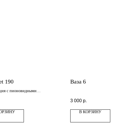
et 190
Ваза 6
ция с пионовидными
ами
.
3 000
р.
КОРЗИНУ
В КОРЗИНУ