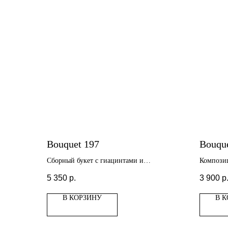
Bouquet 197
Bouqu
Сборный букет с гиацинтами и
Компози
пионовидными тюльпанами
тюльпан
5 350
р.
3 900
р
В КОРЗИНУ
В 