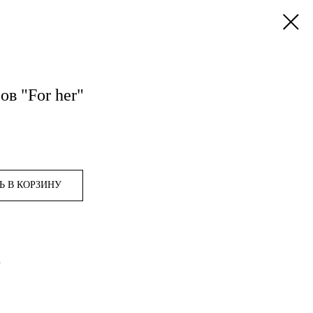
в "For her"
Ь В КОРЗИНУ
ц