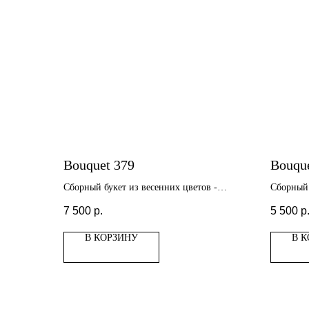
Bouquet 379
Bouqu
Сборный букет из весенних цветов -
Сборный 
ранункулюсы, форзиция, нарциссы
7 500
р.
5 500
р
В КОРЗИНУ
В 