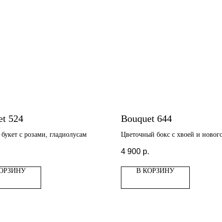
et 524
Bouquet 644
букет с розами, гладиолусам
Цветочный бокс с хвоей и новог
свечой
.
4 900
р.
КОРЗИНУ
В КОРЗИНУ