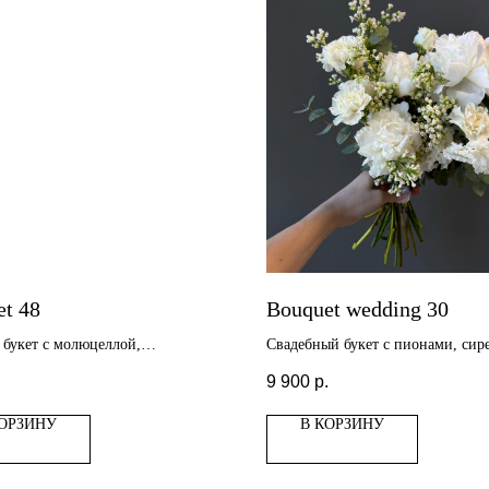
t 48
Bouquet wedding 30
букет с молюцеллой,
Свадебный букет с пионами, сир
лой и пионами
эустомой
.
9 900
р.
КОРЗИНУ
В КОРЗИНУ