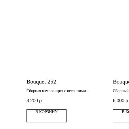
Bouquet 252
Bouque
Сборная композиция с весенними
Сборный 
цветами
кемпану
3 200
р.
6 000
р
В КОРЗИНУ
В 