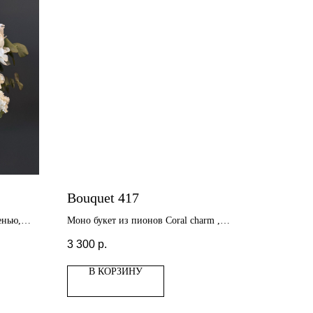
Bouquet 417
енью,
Моно букет из пионов Coral charm ,
пионы меняющий свой оттенок на
3 300
р.
бежевый
В КОРЗИНУ