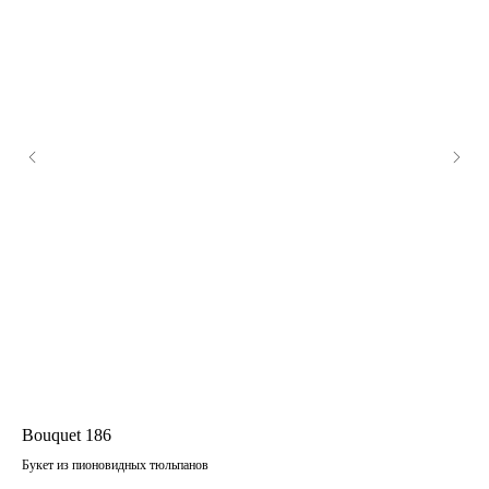
Bouquet 186
Bo
Букет из пионовидных тюльпанов
Дуо