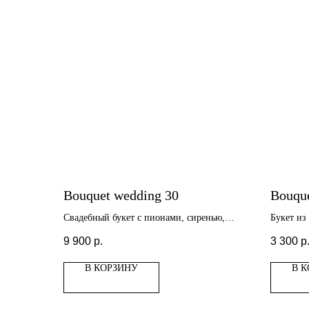
Bouquet wedding 30
Bouqu
Свадебный букет с пионами, сиренью,
Букет из
эустомой
9 900
р.
3 300
р
В КОРЗИНУ
В 